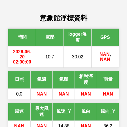
意象館浮標資料
logger溫
時間
電壓
GPS
度
2026-06-
NAN
,
20
10.7
30.02
NAN
02:00:00
相對溼
日照
氣溫
氣壓
雨量
度
0.0
NAN
NAN
NAN
NAN
最大風
風速
風速_Y
風向
風向_Y
速
NAN
NAN
14.88
NAN
36.2