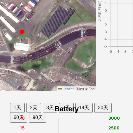
Leaflet
|
Tiles © Esri
Battery
1天
2天
3天
7天
14天
30天
60天
90天
16
3000
15
2500