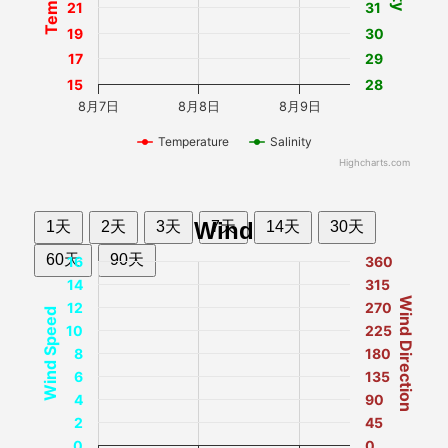
21
31
19
30
17
29
15
28
8月7日
8月8日
8月9日
Temperature
Salinity
Highcharts.com
Wind
1天
2天
3天
7天
14天
30天
60天
90天
16
360
14
315
Wind Direction
12
270
Wind Speed
10
225
8
180
6
135
4
90
2
45
0
0