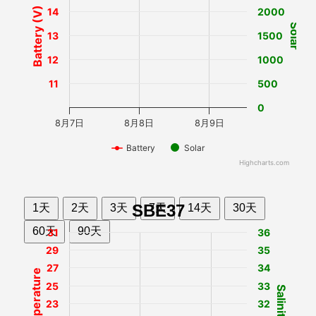
Battery (V)
14
2000
Solar
13
1500
12
1000
11
500
0
8月7日
8月8日
8月9日
Battery
Solar
Highcharts.com
SBE37
1天
2天
3天
7天
14天
30天
60天
90天
31
36
29
35
27
34
Temperature
25
33
Salinity
23
32