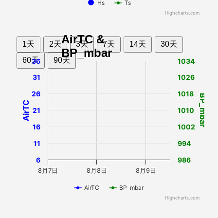
Hs
Ts
Highcharts.com
AirTC &
1天
2天
3天
7天
14天
30天
BP_mbar
60天
90天
36
1034
31
1026
26
1018
BP_mbar
AirTC
21
1010
16
1002
11
994
6
986
8月7日
8月8日
8月9日
AirTC
BP_mbar
Highcharts.com