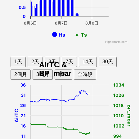
0.5
0
8月6日
8月7日
8月8日
Hs
Ts
Highcharts.com
1天
2天
3天
7天
14天
30天
AirTC &
BP_mbar
2個月
3個月
半年
全時段
36
1034
31
1026
26
1018
BP_mbar
AirTC
21
1010
16
1002
11
994