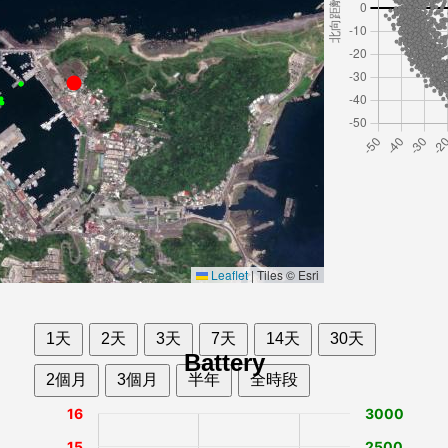
Leaflet
|
Tiles © Esri
1天
2天
3天
7天
14天
30天
Battery
2個月
3個月
半年
全時段
16
3000
15
2500