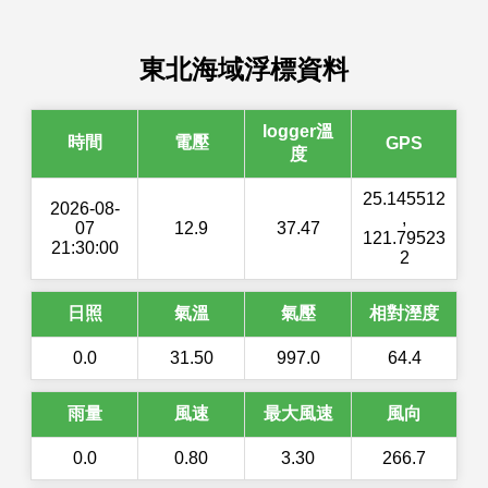
東北海域浮標資料
logger溫
時間
電壓
GPS
度
25.145512
2026-08-
,
07
12.9
37.47
121.79523
21:30:00
2
日照
氣溫
氣壓
相對溼度
0.0
31.50
997.0
64.4
雨量
風速
最大風速
風向
0.0
0.80
3.30
266.7